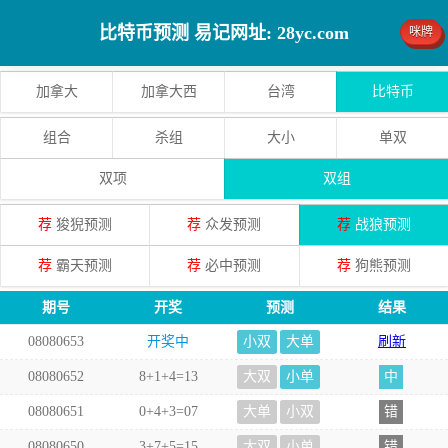
比特币预测 易记网址: 28yc.com
咪牌
加拿大
加拿大西
台湾
比特币
组合
杀组
大小
单双
双项
双组
荐
狻猊预测
荐
众发预测
荐
战狼预测
荐
霸天预测
荐
必中预测
荐
狗熊预测
期号
开奖
预测
结果
08080653
开奖中
小双
大单
刷新
08080652
8+1+4=13
大双
小单
中
08080651
0+4+3=07
大单
小双
错
08080650
3+7+5=15
大双
小单
错