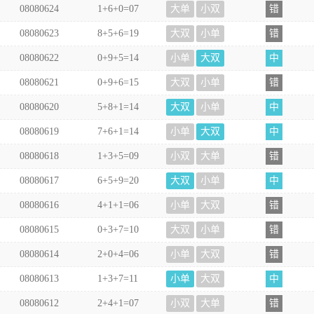
08080624
1+6+0=07
大单
小双
错
08080623
8+5+6=19
大双
小单
错
08080622
0+9+5=14
小单
大双
中
08080621
0+9+6=15
大双
小单
错
08080620
5+8+1=14
大双
小单
中
08080619
7+6+1=14
小单
大双
中
08080618
1+3+5=09
小双
大单
错
08080617
6+5+9=20
大双
小单
中
08080616
4+1+1=06
小单
大双
错
08080615
0+3+7=10
大双
小单
错
08080614
2+0+4=06
小单
大双
错
08080613
1+3+7=11
小单
大双
中
08080612
2+4+1=07
小双
大单
错