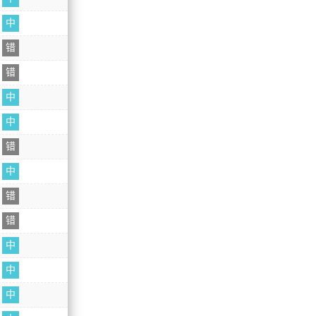
中
错
错
中
中
错
中
错
错
中
中
中