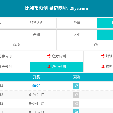
比特币预测 易记网址: 28yc.com
大
加拿大西
台湾
杀组
大小
双项
双组
狻猊预测
荐
众发预测
荐
战狼
霸天预测
荐
必中预测
荐
狗熊
开奖
预测
14
00
:
26
双
13
6+9+2=17
双
12
8+8+1=17
双
11
8+7+8=23
单