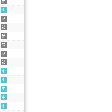
错
中
错
错
错
错
错
错
中
中
中
中
中