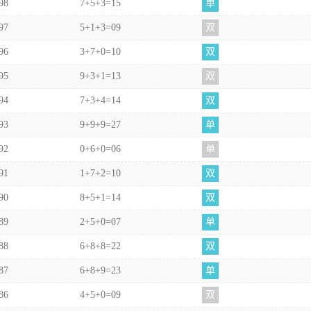
98
7+5+3=15
单
97
5+1+3=09
双
96
3+7+0=10
双
95
9+3+1=13
双
94
7+3+4=14
双
93
9+9+9=27
单
92
0+6+0=06
单
91
1+7+2=10
双
90
8+5+1=14
双
89
2+5+0=07
单
88
6+8+8=22
双
87
6+8+9=23
单
86
4+5+0=09
双