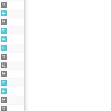
错
中
错
中
中
中
错
错
错
中
中
错
错