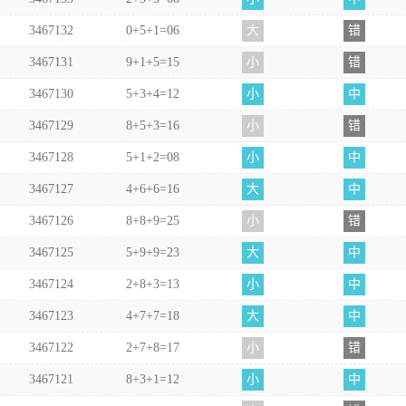
3467132
0+5+1=06
大
错
3467131
9+1+5=15
小
错
3467130
5+3+4=12
小
中
3467129
8+5+3=16
小
错
3467128
5+1+2=08
小
中
3467127
4+6+6=16
大
中
3467126
8+8+9=25
小
错
3467125
5+9+9=23
大
中
3467124
2+8+3=13
小
中
3467123
4+7+7=18
大
中
3467122
2+7+8=17
小
错
3467121
8+3+1=12
小
中