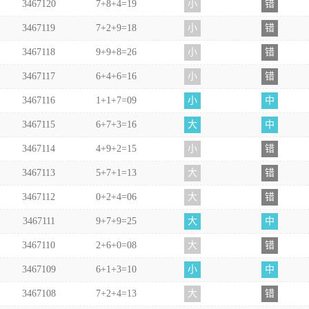
3467120
7+8+4=19
小
错
3467119
7+2+9=18
小
错
3467118
9+9+8=26
小
错
3467117
6+4+6=16
小
错
3467116
1+1+7=09
小
中
3467115
6+7+3=16
大
中
3467114
4+9+2=15
小
错
3467113
5+7+1=13
大
错
3467112
0+2+4=06
大
错
3467111
9+7+9=25
大
中
3467110
2+6+0=08
大
错
3467109
6+1+3=10
小
中
3467108
7+2+4=13
大
错