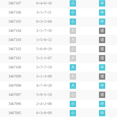
3467107
0+4+6=10
小
中
3467106
3+1+7=11
小
中
3467105
0+3+1=04
小
中
3467104
2+1+7=10
大
错
3467103
1+5+6=12
大
错
3467102
5+6+8=19
小
错
3467101
5+1+1=07
大
错
3467100
5+7+7=19
大
中
3467099
5+1+3=09
大
错
3467098
4+7+9=20
大
中
3467097
5+9+5=19
小
错
3467096
2+4+2=08
小
中
3467095
6+3+0=09
小
中