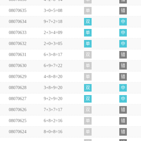
08070635
3+0+5=08
单
错
08070634
9+7+2=18
双
中
08070633
2+3+4=09
单
中
08070632
2+0+3=05
单
中
08070631
6+3+8=17
双
错
08070630
6+9+7=22
单
错
08070629
4+8+8=20
单
错
08070628
3+8+9=20
双
中
08070627
9+2+9=20
双
中
08070626
7+3+7=17
双
错
08070625
6+8+2=16
单
错
08070624
8+0+8=16
单
错