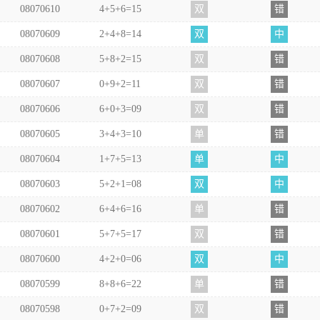
08070610
4+5+6=15
双
错
08070609
2+4+8=14
双
中
08070608
5+8+2=15
双
错
08070607
0+9+2=11
双
错
08070606
6+0+3=09
双
错
08070605
3+4+3=10
单
错
08070604
1+7+5=13
单
中
08070603
5+2+1=08
双
中
08070602
6+4+6=16
单
错
08070601
5+7+5=17
双
错
08070600
4+2+0=06
双
中
08070599
8+8+6=22
单
错
08070598
0+7+2=09
双
错