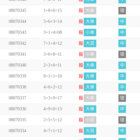
08070345
1+8+6=15
殺
大单
错
08070344
5+6+3=14
殺
大单
中
08070343
3+1+4=08
殺
小单
中
08070342
7+1+4=12
殺
大双
中
08070341
3+0+8=11
殺
小单
错
08070340
2+3+6=11
殺
大单
中
08070339
8+1+1=10
殺
大单
中
08070338
4+6+2=12
殺
大单
中
08070337
5+3+9=17
殺
大单
错
08070336
4+9+0=13
殺
大单
中
08070335
2+5+5=12
殺
小双
错
08070334
4+7+1=12
殺
大双
中