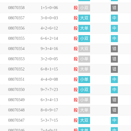
08070358
1+5+0=06
殺
小双
错
08070357
3+0+0=03
殺
大双
中
08070356
4+2+6=12
殺
大单
中
08070355
6+6+2=14
殺
小双
中
08070354
9+3+4=16
殺
大双
错
08070353
3+2+0=05
殺
小单
错
08070352
6+8+1=15
殺
大单
错
08070351
4+4+0=08
殺
小单
中
08070350
9+7+7=23
殺
小双
中
08070349
6+3+4=13
殺
小单
错
08070348
8+0+9=17
殺
大单
错
08070347
5+3+7=15
殺
大双
中
08070346
7+4+0=11
殺
大单
中