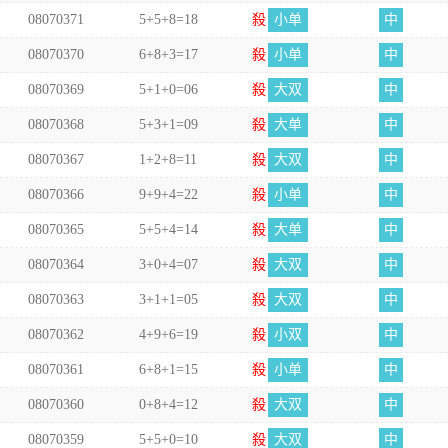
08070371
5+5+8=18
殺
小单
中
08070370
6+8+3=17
殺
小单
中
08070369
5+1+0=06
殺
大双
中
08070368
5+3+1=09
殺
大单
中
08070367
1+2+8=11
殺
大双
中
08070366
9+9+4=22
殺
小单
中
08070365
5+5+4=14
殺
大单
中
08070364
3+0+4=07
殺
大双
中
08070363
3+1+1=05
殺
大双
中
08070362
4+9+6=19
殺
小双
中
08070361
6+8+1=15
殺
小单
中
08070360
0+8+4=12
殺
大双
中
08070359
5+5+0=10
殺
大双
中