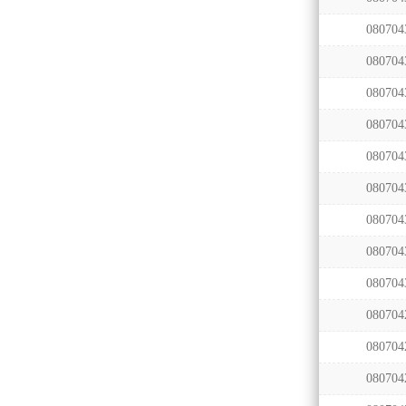
080704
080704
080704
080704
080704
080704
080704
080704
080704
080704
080704
080704