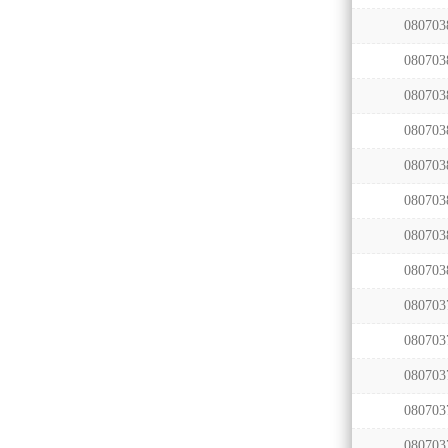
080703
080703
080703
080703
080703
080703
080703
080703
080703
080703
080703
080703
080703