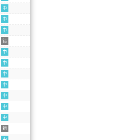
中
中
中
错
中
中
中
中
中
中
中
错
中