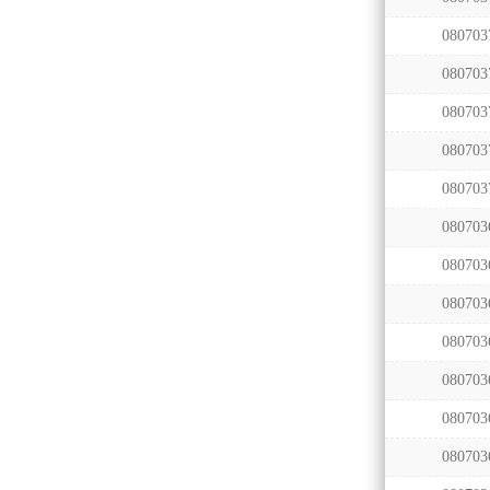
080703
080703
080703
080703
080703
080703
080703
080703
080703
080703
080703
080703