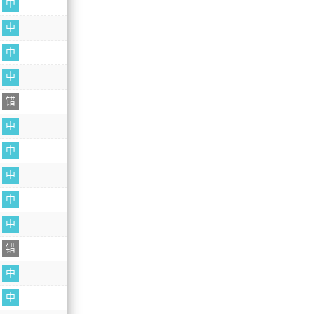
中
中
中
中
错
中
中
中
中
中
错
中
中