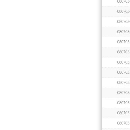
080703
080703
080703
080703
080703
080703
080703
080703
080703
080703
080703
080703
080703