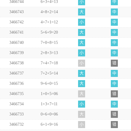
3466744
6+3+4=13
小
中
3466743
4+8+2=14
大
中
3466742
4+7+1=12
小
中
3466741
5+6+9=20
大
中
3466740
7+0+8=15
大
中
3466739
2+8+3=13
小
中
3466738
7+4+7=18
小
错
3466737
7+2+5=14
大
中
3466736
9+6+0=15
大
中
3466735
1+0+5=06
大
错
3466734
1+3+7=11
小
中
3466733
0+6+0=06
大
错
3466732
6+1+9=16
小
错