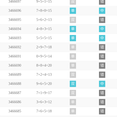
3466697
9+5+1=15
双
错
3466696
7+8+0=15
单
中
3466695
5+6+2=13
双
错
3466694
4+8+3=15
单
中
3466693
5+5+5=15
单
中
3466692
2+9+7=18
单
错
3466691
0+9+5=14
单
错
3466690
8+8+4=20
单
错
3466689
7+2+4=13
双
错
3466688
9+6+5=20
双
中
3466687
7+1+9=17
双
错
3466686
3+6+3=12
单
错
3466685
7+6+5=18
单
错