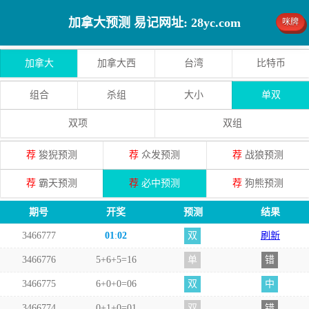
加拿大预测 易记网址: 28yc.com
咪牌
加拿大
加拿大西
台湾
比特币
组合
杀组
大小
单双
双项
双组
荐
狻猊预测
荐
众发预测
荐
战狼预测
荐
霸天预测
荐
必中预测
荐
狗熊预测
期号
开奖
预测
结果
3466777
01
:
02
双
刷新
3466776
5+6+5=16
单
错
3466775
6+0+0=06
双
中
3466774
0+1+0=01
双
错