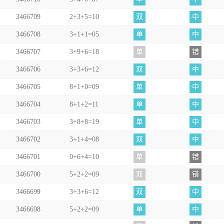
3466709
2+3+5=10
双
中
3466708
3+1+1=05
单
中
3466707
3+9+6=18
单
错
3466706
3+3+6=12
双
中
3466705
8+1+0=09
单
中
3466704
8+1+2=11
单
中
3466703
3+8+8=19
单
中
3466702
3+1+4=08
双
中
3466701
0+6+4=10
单
错
3466700
5+2+2=09
双
错
3466699
3+3+6=12
双
中
3466698
5+2+2=09
单
中