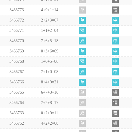
3466773
4+9+1=14
单
错
3466772
2+2+3=07
单
中
3466771
1+1+2=04
双
中
3466770
7+6+5=18
双
中
3466769
0+3+6=09
单
中
3466768
1+0+5=06
双
中
3466767
7+1+0=08
双
中
3466766
8+4+9=21
单
中
3466765
6+7+3=16
单
错
3466764
7+2+8=17
双
错
3466763
0+2+9=11
双
错
3466762
4+2+2=08
单
错