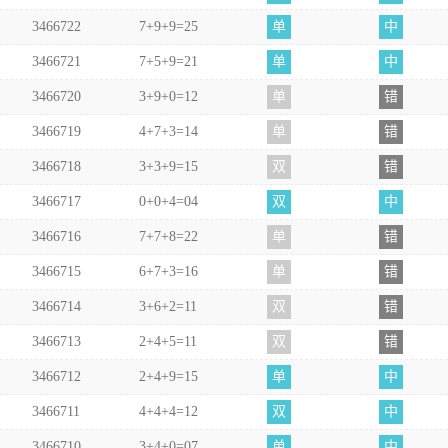
3466722
7+9+9=25
单
中
3466721
7+5+9=21
单
中
3466720
3+9+0=12
单
错
3466719
4+7+3=14
单
错
3466718
3+3+9=15
双
错
3466717
0+0+4=04
双
中
3466716
7+7+8=22
单
错
3466715
6+7+3=16
单
错
3466714
3+6+2=11
双
错
3466713
2+4+5=11
双
错
3466712
2+4+9=15
单
中
3466711
4+4+4=12
双
中
3466710
3+4+0=07
单
中