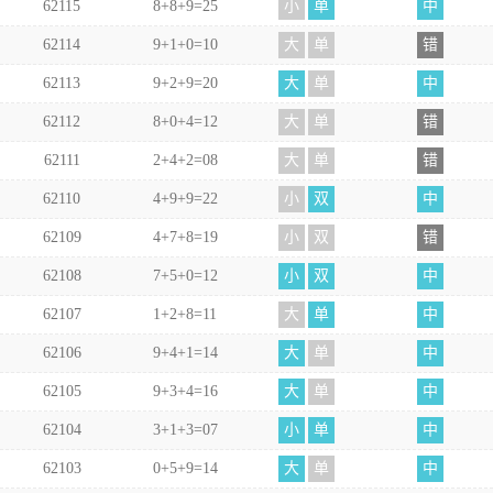
62115
8+8+9=25
小
单
中
62114
9+1+0=10
大
单
错
62113
9+2+9=20
大
单
中
62112
8+0+4=12
大
单
错
62111
2+4+2=08
大
单
错
62110
4+9+9=22
小
双
中
62109
4+7+8=19
小
双
错
62108
7+5+0=12
小
双
中
62107
1+2+8=11
大
单
中
62106
9+4+1=14
大
单
中
62105
9+3+4=16
大
单
中
62104
3+1+3=07
小
单
中
62103
0+5+9=14
大
单
中