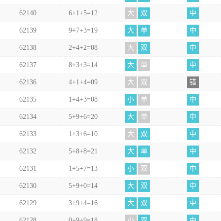
62140
6+1+5=12
大
双
中
62139
9+7+3=19
大
单
中
62138
2+4+2=08
大
双
中
62137
8+3+3=14
大
单
中
62136
4+1+4=09
大
双
错
62135
1+4+3=08
小
单
中
62134
5+9+6=20
大
单
中
62133
1+3+6=10
大
双
中
62132
5+8+8=21
大
单
中
62131
1+5+7=13
小
双
中
62130
5+9+0=14
大
双
中
62129
3+9+4=16
大
双
中
62128
0+9+9=18
小
双
中