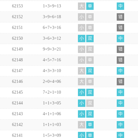
62153
1+3+9=13
大
单
中
62152
3+9+6=18
小
单
错
62151
6+7+3=16
小
单
错
62150
3+6+3=12
小
双
中
62149
9+9+3=21
小
双
错
62148
4+5+7=16
小
单
错
62147
4+3+3=10
大
双
中
62146
2+0+4=06
大
单
错
62145
7+2+1=10
小
双
中
62144
1+1+3=05
小
双
中
62143
4+1+1=06
小
双
中
62142
1+1+1=03
大
单
中
62141
1+5+3=09
小
单
中