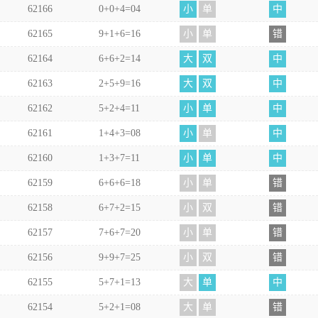
62166
0+0+4=04
小
单
中
62165
9+1+6=16
小
单
错
62164
6+6+2=14
大
双
中
62163
2+5+9=16
大
双
中
62162
5+2+4=11
小
单
中
62161
1+4+3=08
小
单
中
62160
1+3+7=11
小
单
中
62159
6+6+6=18
小
单
错
62158
6+7+2=15
小
双
错
62157
7+6+7=20
小
单
错
62156
9+9+7=25
小
双
错
62155
5+7+1=13
大
单
中
62154
5+2+1=08
大
单
错