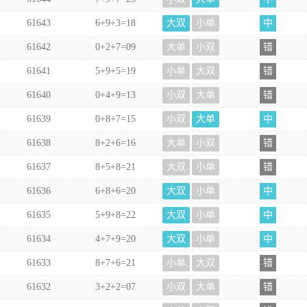
61643
6+9+3=18
大双
小单
中
61642
0+2+7=09
大单
小双
错
61641
5+9+5=19
小单
大双
错
61640
0+4+9=13
小双
大单
错
61639
0+8+7=15
小双
大单
中
61638
8+2+6=16
大单
小双
错
61637
8+5+8=21
大双
小单
错
61636
6+8+6=20
大双
小单
中
61635
5+9+8=22
大双
小单
中
61634
4+7+9=20
大双
小单
中
61633
8+7+6=21
小单
大双
错
61632
3+2+2=07
小双
大单
错