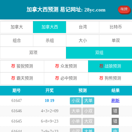
加拿大西预测 易记网址: 28yc.com
咪牌
加拿大
加拿大西
台湾
比特币
组合
杀组
大小
单双
双项
双组
荐
狻猊预测
荐
众发预测
荐
战狼预测
荐
霸天预测
荐
必中预测
荐
狗熊预测
期号
开奖
预测
结果
61647
10
:
19
小双
大单
刷新
61646
4+3+2=09
大单
小双
错
61645
6+8+9=23
小单
大双
错
61644
7+9+7=23
小双
大单
中