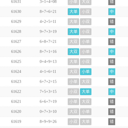
61631
3+1+4=08
小单
大双
错
61630
8+7+6=21
大单
小双
中
61629
4+2+5=11
大单
小双
错
61628
9+7+3=19
大单
小双
中
61627
6+8+7=21
大双
小单
错
61626
8+7+1=16
大双
小单
中
61625
0+4+9=13
大单
小双
错
61624
4+1+6=11
大双
小单
中
61623
6+7+2=15
小单
大双
错
61622
7+5+3=15
小双
大单
中
61621
6+6+7=19
小单
大双
错
61620
0+7+3=10
大双
小单
错
61619
8+9+9=26
小双
大单
错