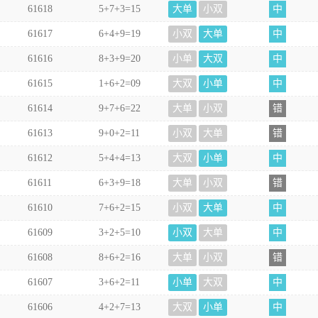
61618
5+7+3=15
大单
小双
中
61617
6+4+9=19
小双
大单
中
61616
8+3+9=20
小单
大双
中
61615
1+6+2=09
大双
小单
中
61614
9+7+6=22
大单
小双
错
61613
9+0+2=11
小双
大单
错
61612
5+4+4=13
大双
小单
中
61611
6+3+9=18
大单
小双
错
61610
7+6+2=15
小双
大单
中
61609
3+2+5=10
小双
大单
中
61608
8+6+2=16
大单
小双
错
61607
3+6+2=11
小单
大双
中
61606
4+2+7=13
大双
小单
中