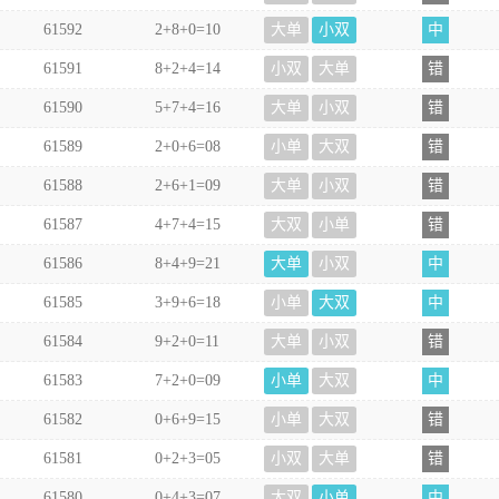
61592
2+8+0=10
大单
小双
中
61591
8+2+4=14
小双
大单
错
61590
5+7+4=16
大单
小双
错
61589
2+0+6=08
小单
大双
错
61588
2+6+1=09
大单
小双
错
61587
4+7+4=15
大双
小单
错
61586
8+4+9=21
大单
小双
中
61585
3+9+6=18
小单
大双
中
61584
9+2+0=11
大单
小双
错
61583
7+2+0=09
小单
大双
中
61582
0+6+9=15
小单
大双
错
61581
0+2+3=05
小双
大单
错
61580
0+4+3=07
大双
小单
中