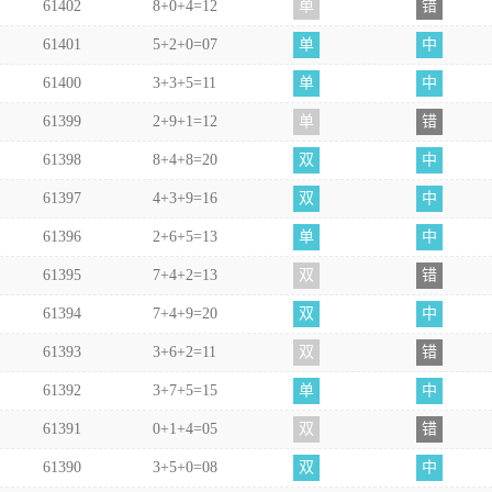
61402
8+0+4=12
单
错
61401
5+2+0=07
单
中
61400
3+3+5=11
单
中
61399
2+9+1=12
单
错
61398
8+4+8=20
双
中
61397
4+3+9=16
双
中
61396
2+6+5=13
单
中
61395
7+4+2=13
双
错
61394
7+4+9=20
双
中
61393
3+6+2=11
双
错
61392
3+7+5=15
单
中
61391
0+1+4=05
双
错
61390
3+5+0=08
双
中