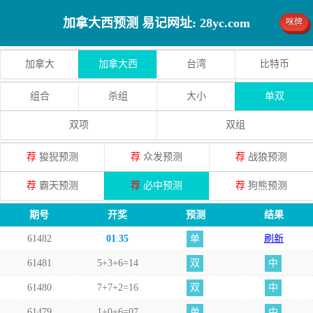
加拿大西预测 易记网址: 28yc.com
咪牌
加拿大
加拿大西
台湾
比特币
组合
杀组
大小
单双
双项
双组
荐
狻猊预测
荐
众发预测
荐
战狼预测
荐
霸天预测
荐
必中预测
荐
狗熊预测
期号
开奖
预测
结果
61482
01
:
35
单
刷新
61481
5+3+6=14
双
中
61480
7+7+2=16
双
中
61479
1+0+6=07
单
中