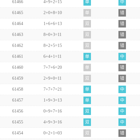
61466
4+9+2=15
单
中
61465
2+0+8=10
单
错
61464
1+6+6=13
双
错
61463
8+0+3=11
双
错
61462
8+2+5=15
双
错
61461
6+4+1=11
单
中
61460
7+7+6=20
单
错
61459
2+9+0=11
双
错
61458
7+7+7=21
单
中
61457
1+9+3=13
单
中
61456
0+9+7=16
双
中
61455
4+9+3=16
双
中
61454
0+2+1=03
双
错