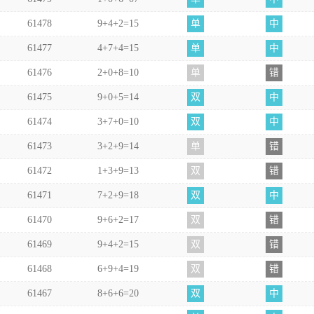
61478
9+4+2=15
单
中
61477
4+7+4=15
单
中
61476
2+0+8=10
单
错
61475
9+0+5=14
双
中
61474
3+7+0=10
双
中
61473
3+2+9=14
单
错
61472
1+3+9=13
双
错
61471
7+2+9=18
双
中
61470
9+6+2=17
双
错
61469
9+4+2=15
双
错
61468
6+9+4=19
双
错
61467
8+6+6=20
双
中