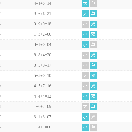
8
4+4+6=14
大
单
7
9+6+6=21
大
单
6
9+9+0=18
小
双
5
1+3+2=06
小
双
4
3+1+0=04
小
单
3
8+8+4=20
小
双
2
3+5+9=17
小
单
1
5+5+0=10
大
双
0
4+5+7=16
小
双
9
4+4+4=12
小
双
8
1+6+2=09
大
单
7
3+1+3=07
小
双
6
1+4+1=06
小
单