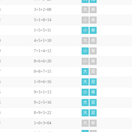
3
3+3+2=08
大
单
2
5+1+8=14
小
单
1
1+5+5=11
小
单
0
4+5+1=10
大
单
9
7+1+4=12
小
单
8
8+6+6=20
小
单
7
0+8+7=15
大
双
6
1+9+6=16
大
双
5
9+3+1=13
小
单
4
9+2+5=16
大
双
3
8+9+5=22
大
双
2
1+0+3=04
大
单