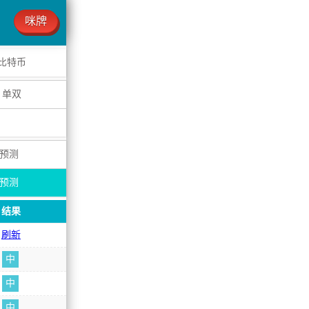
咪牌
比特币
单双
预测
预测
结果
刷新
中
中
中