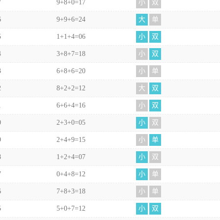
7
9+8+0=17
小
双
6
9+9+6=24
大
单
5
1+1+4=06
小
双
4
3+8+7=18
小
双
3
6+8+6=20
小
单
2
8+2+2=12
大
双
1
6+6+4=16
小
双
0
2+3+0=05
小
双
9
2+4+9=15
小
单
8
1+2+4=07
小
双
7
0+4+8=12
小
单
6
7+8+3=18
小
单
5
5+0+7=12
小
双