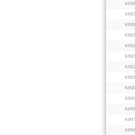
6192
6192
6192
6192
6192
6192
6192
6192
6192
6191
6191
6191
6191