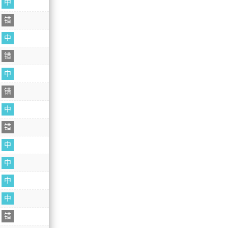
中
错
中
错
中
错
中
错
中
中
中
中
错