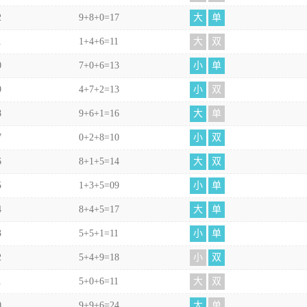
2
9+8+0=17
大
单
1
1+4+6=11
大
双
0
7+0+6=13
小
单
9
4+7+2=13
小
双
8
9+6+1=16
大
单
7
0+2+8=10
小
双
6
8+1+5=14
大
双
5
1+3+5=09
小
单
4
8+4+5=17
大
单
3
5+5+1=11
小
单
2
5+4+9=18
小
双
1
5+0+6=11
大
双
0
9+9+6=24
大
单