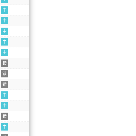
中
中
中
中
中
错
错
错
中
中
错
中