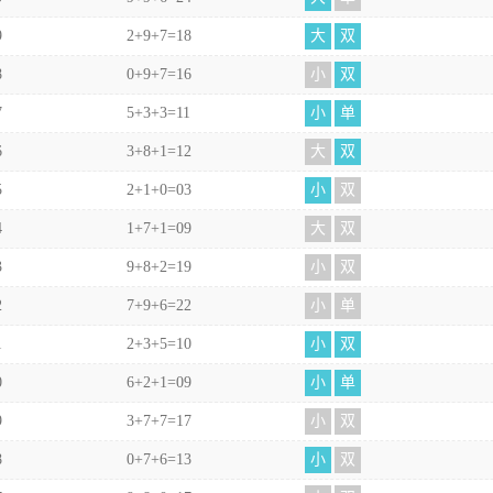
9
2+9+7=18
大
双
8
0+9+7=16
小
双
7
5+3+3=11
小
单
6
3+8+1=12
大
双
5
2+1+0=03
小
双
4
1+7+1=09
大
双
3
9+8+2=19
小
双
2
7+9+6=22
小
单
1
2+3+5=10
小
双
0
6+2+1=09
小
单
9
3+7+7=17
小
双
8
0+7+6=13
小
双