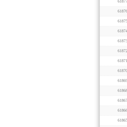
6187
6187
6187
6187
6187
6187
6187
6187
6186
6186
6186
6186
6186