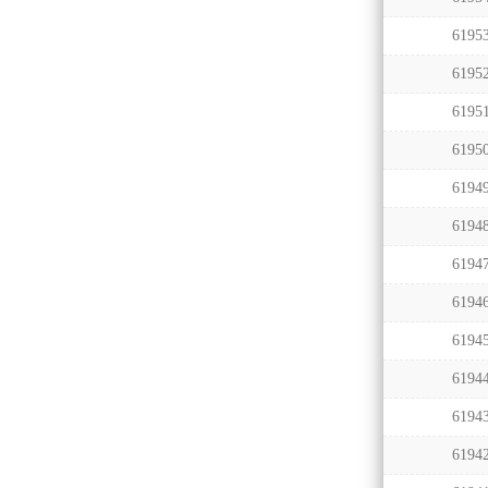
6195
6195
6195
6195
6194
6194
6194
6194
6194
6194
6194
6194