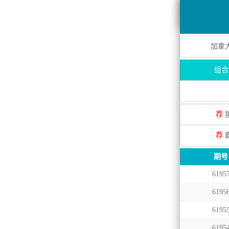
加拿
组合
荐
荐
期号
6195
6195
6195
6195