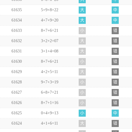
61635
5+9+8=22
大
中
61634
4+7+9=20
大
中
61633
8+7+6=21
小
错
61632
3+2+2=07
大
错
61631
3+1+4=08
大
错
61630
8+7+6=21
小
错
61629
4+2+5=11
大
错
61628
9+7+3=19
小
错
61627
6+8+7=21
小
错
61626
8+7+1=16
小
错
61625
0+4+9=13
小
中
61624
4+1+6=11
大
错