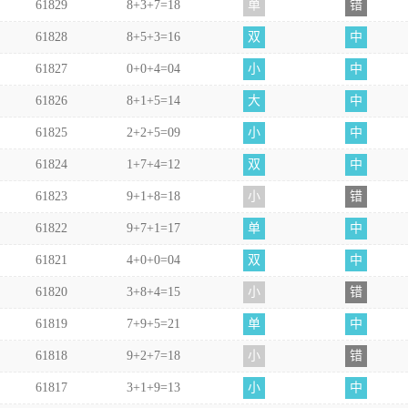
61829
8+3+7=18
单
错
61828
8+5+3=16
双
中
61827
0+0+4=04
小
中
61826
8+1+5=14
大
中
61825
2+2+5=09
小
中
61824
1+7+4=12
双
中
61823
9+1+8=18
小
错
61822
9+7+1=17
单
中
61821
4+0+0=04
双
中
61820
3+8+4=15
小
错
61819
7+9+5=21
单
中
61818
9+2+7=18
小
错
61817
3+1+9=13
小
中