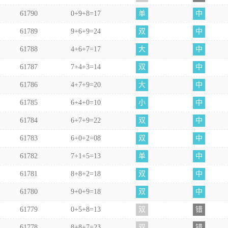
61790
0+9+8=17
单
中
61789
9+6+9=24
双
中
61788
4+6+7=17
大
中
61787
7+4+3=14
双
中
61786
4+7+9=20
大
中
61785
6+4+0=10
小
中
61784
6+7+9=22
双
中
61783
6+0+2=08
双
中
61782
7+1+5=13
单
中
61781
8+8+2=18
双
中
61780
9+0+9=18
双
中
61779
0+5+8=13
双
错
61778
8+8+7=23
双
错