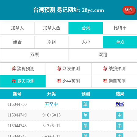
台湾预测 易记网址: 28yc.com
咪牌
加拿大
加拿大西
台湾
比特币
组合
杀组
大小
单双
双项
双组
荐
狻猊预测
荐
众发预测
荐
战狼预测
荐
霸天预测
荐
必中预测
荐
狗熊预测
期号
开奖
预测
结果
115044750
开奖中
单
刷新
115044749
9+0+6=15
单
中
115044748
3+3+5=11
单
中
115044747
6+2+3=11
单
中