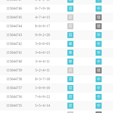
115044746
0+7+9=16
双
中
115044745
4+7+4=15
双
错
115044744
8+0+9=17
双
错
115044743
9+9+2=20
双
中
115044742
3+0+0=03
单
中
115044741
3+6+6=15
单
中
115044740
3+4+4=11
单
中
115044739
5+2+4=11
双
错
115044738
8+3+7=18
双
中
115044737
1+0+9=10
双
中
115044736
7+6+9=22
双
中
115044735
5+5+4=14
双
中