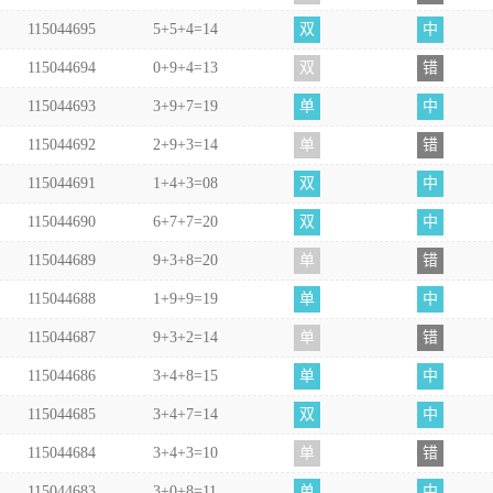
115044695
5+5+4=14
双
中
115044694
0+9+4=13
双
错
115044693
3+9+7=19
单
中
115044692
2+9+3=14
单
错
115044691
1+4+3=08
双
中
115044690
6+7+7=20
双
中
115044689
9+3+8=20
单
错
115044688
1+9+9=19
单
中
115044687
9+3+2=14
单
错
115044686
3+4+8=15
单
中
115044685
3+4+7=14
双
中
115044684
3+4+3=10
单
错
115044683
3+0+8=11
单
中