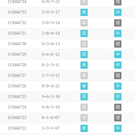
115044734
6+9+7=22
单
错
115044733
5+9+3=17
单
中
115044732
5+6+3=14
单
错
115044731
2+8+4=14
双
中
115044730
6+3+4=13
双
错
115044729
0+6+6=12
双
中
115044728
6+2+3=11
单
中
115044727
2+7+3=12
单
错
115044726
8+9+4=21
单
中
115044725
9+6+3=18
双
中
115044724
6+8+5=19
双
错
115044723
0+1+6=07
双
错
115044722
3+3+1=07
单
中