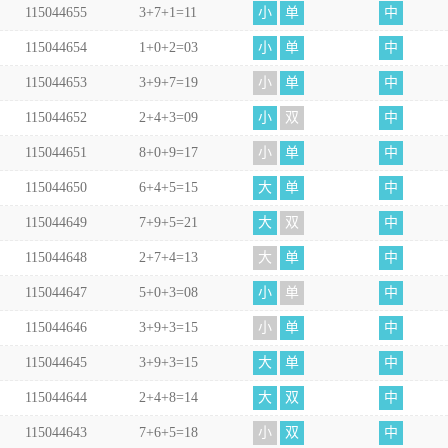
115044655
3+7+1=11
小
单
中
115044654
1+0+2=03
小
单
中
115044653
3+9+7=19
小
单
中
115044652
2+4+3=09
小
双
中
115044651
8+0+9=17
小
单
中
115044650
6+4+5=15
大
单
中
115044649
7+9+5=21
大
双
中
115044648
2+7+4=13
大
单
中
115044647
5+0+3=08
小
单
中
115044646
3+9+3=15
小
单
中
115044645
3+9+3=15
大
单
中
115044644
2+4+8=14
大
双
中
115044643
7+6+5=18
小
双
中