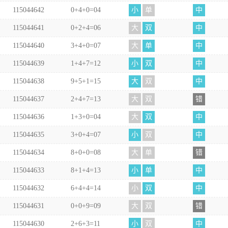
115044642
0+4+0=04
小
单
中
115044641
0+2+4=06
大
双
中
115044640
3+4+0=07
大
单
中
115044639
1+4+7=12
小
双
中
115044638
9+5+1=15
大
双
中
115044637
2+4+7=13
大
双
错
115044636
1+3+0=04
大
双
中
115044635
3+0+4=07
小
双
中
115044634
8+0+0=08
大
单
错
115044633
8+1+4=13
小
单
中
115044632
6+4+4=14
小
双
中
115044631
0+0+9=09
大
双
错
115044630
2+6+3=11
小
双
中