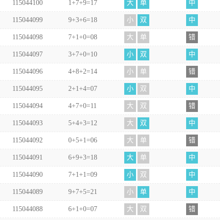
115044100
1+7+9=17
大
单
中
115044099
9+3+6=18
小
双
中
115044098
7+1+0=08
大
单
错
115044097
3+7+0=10
小
双
中
115044096
4+8+2=14
小
单
错
115044095
2+1+4=07
小
双
中
115044094
4+7+0=11
大
双
错
115044093
5+4+3=12
大
双
中
115044092
0+5+1=06
大
单
错
115044091
6+9+3=18
大
单
中
115044090
7+1+1=09
小
双
中
115044089
9+7+5=21
小
单
中
115044088
6+1+0=07
大
双
错