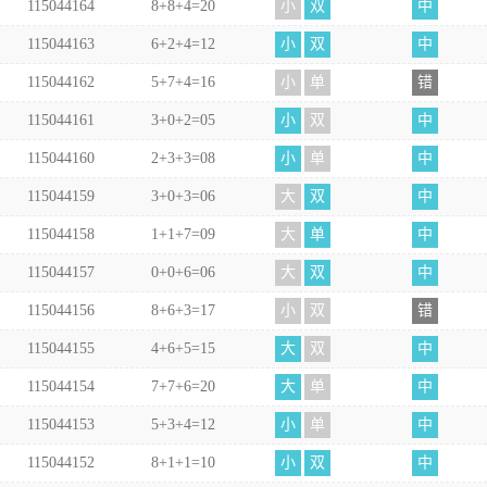
115044164
8+8+4=20
小
双
中
115044163
6+2+4=12
小
双
中
115044162
5+7+4=16
小
单
错
115044161
3+0+2=05
小
双
中
115044160
2+3+3=08
小
单
中
115044159
3+0+3=06
大
双
中
115044158
1+1+7=09
大
单
中
115044157
0+0+6=06
大
双
中
115044156
8+6+3=17
小
双
错
115044155
4+6+5=15
大
双
中
115044154
7+7+6=20
大
单
中
115044153
5+3+4=12
小
单
中
115044152
8+1+1=10
小
双
中