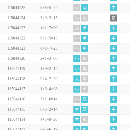
115044125
9+8+5=22
小
双
中
115044124
3+9+3=15
小
双
错
115044123
1+1+7=09
大
单
中
115044122
9+1+5=15
小
单
中
115044121
8+8+7=23
小
单
中
115044120
2+1+3=06
小
单
中
115044119
1+9+2=12
小
单
中
115044118
9+4+7=20
大
单
中
115044117
1+3+4=08
小
单
中
115044116
7+1+6=14
小
双
中
115044115
6+6+2=14
大
双
中
115044114
4+7+9=20
大
单
中
115044113
6+7+6=19
大
单
中