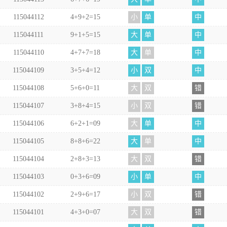
115044112
4+9+2=15
小
单
中
115044111
9+1+5=15
大
单
中
115044110
4+7+7=18
大
单
中
115044109
3+5+4=12
小
双
中
115044108
5+6+0=11
大
双
错
115044107
3+8+4=15
小
双
错
115044106
6+2+1=09
大
单
中
115044105
8+8+6=22
大
单
中
115044104
2+8+3=13
大
双
错
115044103
0+3+6=09
小
单
中
115044102
2+9+6=17
小
双
错
115044101
4+3+0=07
大
双
错