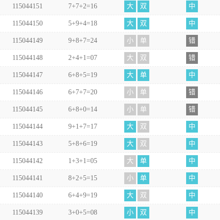
115044151
7+7+2=16
大
双
中
115044150
5+9+4=18
大
双
中
115044149
9+8+7=24
小
单
错
115044148
2+4+1=07
大
双
错
115044147
6+8+5=19
大
单
中
115044146
6+7+7=20
小
单
错
115044145
6+8+0=14
小
单
错
115044144
9+1+7=17
大
双
中
115044143
5+8+6=19
大
双
中
115044142
1+3+1=05
大
单
中
115044141
8+2+5=15
小
单
中
115044140
6+4+9=19
大
双
中
115044139
3+0+5=08
小
双
中