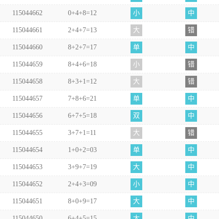
115044662
0+4+8=12
小
中
115044661
2+4+7=13
大
错
115044660
8+2+7=17
单
中
115044659
8+4+6=18
小
错
115044658
8+3+1=12
大
错
115044657
7+8+6=21
单
中
115044656
6+7+5=18
双
中
115044655
3+7+1=11
大
错
115044654
1+0+2=03
单
中
115044653
3+9+7=19
大
中
115044652
2+4+3=09
小
中
115044651
8+0+9=17
大
中
115044650
6+4+5=15
大
中