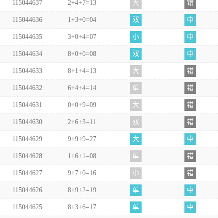
115044637
2+4+7=13
大
错
115044636
1+3+0=04
双
中
115044635
3+0+4=07
小
中
115044634
8+0+0=08
双
中
115044633
8+1+4=13
大
错
115044632
6+4+4=14
单
错
115044631
0+0+9=09
大
错
115044630
2+6+3=11
双
错
115044629
9+9+9=27
大
中
115044628
1+6+1=08
单
错
115044627
9+7+0=16
小
错
115044626
8+9+2=19
单
中
115044625
8+3+6=17
单
中