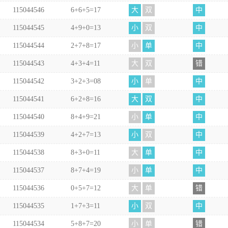
115044546
6+6+5=17
大
双
中
115044545
4+9+0=13
小
双
中
115044544
2+7+8=17
小
单
中
115044543
4+3+4=11
大
双
错
115044542
3+2+3=08
小
单
中
115044541
6+2+8=16
大
双
中
115044540
8+4+9=21
小
单
中
115044539
4+2+7=13
小
双
中
115044538
8+3+0=11
大
单
中
115044537
8+7+4=19
小
单
中
115044536
0+5+7=12
大
单
错
115044535
1+7+3=11
小
双
中
115044534
5+8+7=20
小
单
错