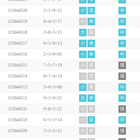
115044520
2+1+9=12
小
双
中
115044519
8+4+5=17
小
单
中
115044518
2+8+5=15
大
双
中
115044517
0+5+8=13
小
单
中
115044516
2+3+0=05
小
单
中
115044515
7+5+7=19
小
双
错
115044514
8+7+4=19
小
双
错
115044513
5+0+3=08
小
单
中
115044512
9+3+9=21
大
单
中
115044511
9+8+5=22
小
单
错
115044510
6+5+3=14
小
双
中
115044509
5+2+5=12
大
单
错