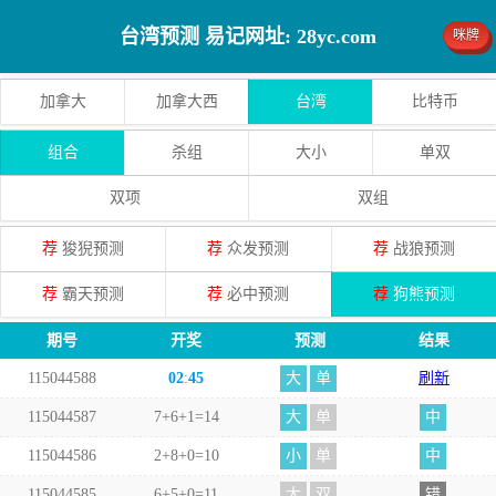
台湾预测 易记网址: 28yc.com
咪牌
加拿大
加拿大西
台湾
比特币
组合
杀组
大小
单双
双项
双组
荐
狻猊预测
荐
众发预测
荐
战狼预测
荐
霸天预测
荐
必中预测
荐
狗熊预测
期号
开奖
预测
结果
115044588
02
:
45
大
单
刷新
115044587
7+6+1=14
大
单
中
115044586
2+8+0=10
小
单
中
115044585
6+5+0=11
大
双
错