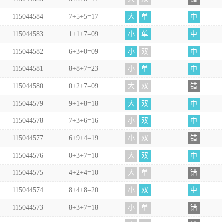
115044584
7+5+5=17
大
单
中
115044583
1+1+7=09
小
单
中
115044582
6+3+0=09
小
双
中
115044581
8+8+7=23
小
单
中
115044580
0+2+7=09
大
双
错
115044579
9+1+8=18
大
双
中
115044578
7+3+6=16
小
双
中
115044577
6+9+4=19
小
双
错
115044576
0+3+7=10
大
双
中
115044575
4+2+4=10
大
单
错
115044574
8+4+8=20
小
双
中
115044573
8+3+7=18
小
单
错