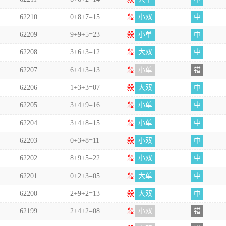
62210
0+8+7=15
殺
小双
中
62209
9+9+5=23
殺
小单
中
62208
3+6+3=12
殺
大双
中
62207
6+4+3=13
殺
小单
错
62206
1+3+3=07
殺
大双
中
62205
3+4+9=16
殺
小单
中
62204
3+4+8=15
殺
小单
中
62203
0+3+8=11
殺
小双
中
62202
8+9+5=22
殺
小双
中
62201
0+2+3=05
殺
大单
中
62200
2+9+2=13
殺
大双
中
62199
2+4+2=08
殺
小双
错